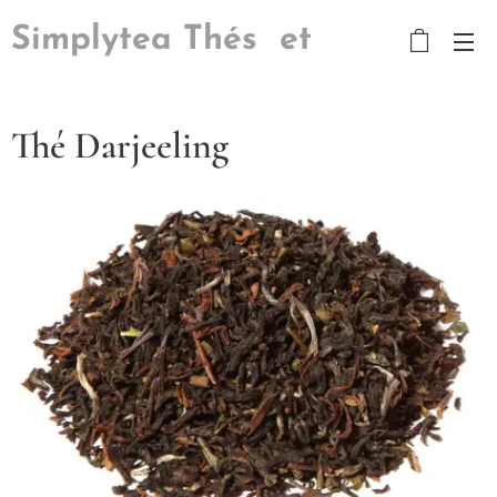
Simplytea Thés et
Tisanes
Thé Darjeeling